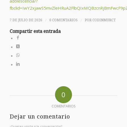
adolescencia/?
fbclid=IwY2xjawS5mvZleHRuA2FlbQIxMQBzcnRjBmFwc
/
/
7 DE JULIO DE 2026
0 COMENTARIOS
POR
CODINMURCT
Compartir esta entrada
0
COMENTARIOS
Dejar un comentario
¿Quieres unirte a la conversación?