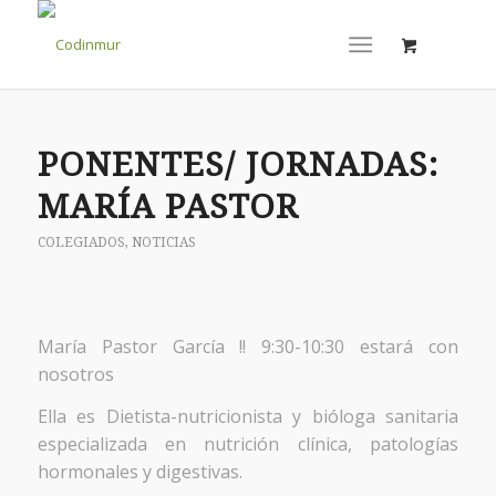
PONENTES/ JORNADAS:
MARÍA PASTOR
COLEGIADOS
,
NOTICIAS
María Pastor García !! 9:30-10:30 estará con
nosotros
Ella es Dietista-nutricionista y bióloga sanitaria
especializada en nutrición clínica, patologías
hormonales y digestivas.