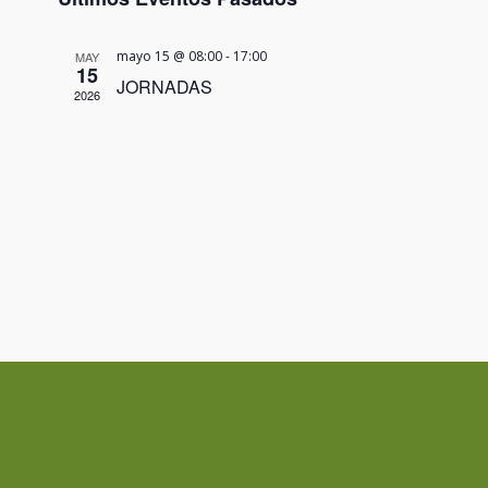
vistas
de
mayo 15 @ 08:00
-
17:00
MAY
Eventos
15
JORNADAS
2026