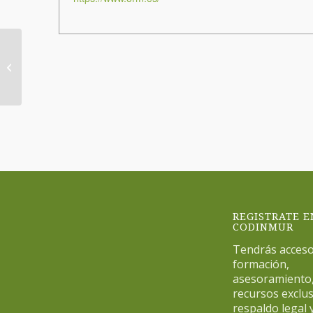
NUTRICIÓN Y MODAS
REGISTRATE E
CODINMUR
Tendrás acceso
formación,
asesoramiento
recursos exclus
respaldo legal y