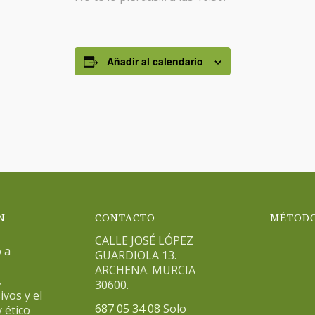
Añadir al calendario
N
CONTACTO
MÉTODO
CALLE JOSÉ LÓPEZ
 a
GUARDIOLA 13.
ARCHENA. MURCIA
,
30600.
ivos y el
687 05 34 08
Solo
 ético