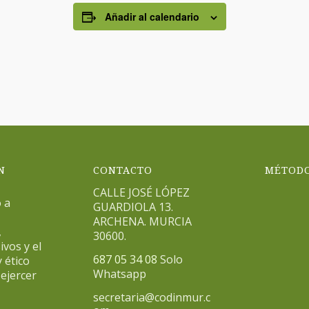
Añadir al calendario
N
CONTACTO
MÉTODO
CALLE JOSÉ LÓPEZ
 a
GUARDIOLA 13.
ARCHENA. MURCIA
,
30600.
ivos y el
687 05 34 08
Solo
 ético
Whatsapp
ejercer
secretaria@codinmur.c