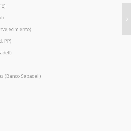
FE)
l)
CU
Envejecimiento)
d, PP)
adell)
ez (Banco Sabadell)